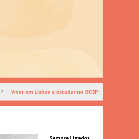
SP
Viver em Lisboa e estudar no ISCSP
_Sempre Ligados