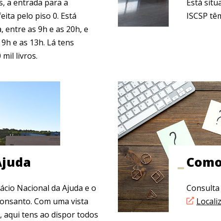
s, a entrada para a
Está situ
eita pelo piso 0. Está
ISCSP tê
a, entre as 9h e as 20h, e
9h e as 13h. Lá tens
mil livros.
Ajuda
Como
ácio Nacional da Ajuda e o
Consulta 
Monsanto. Com uma vista
Locali
o, aqui tens ao dispor todos